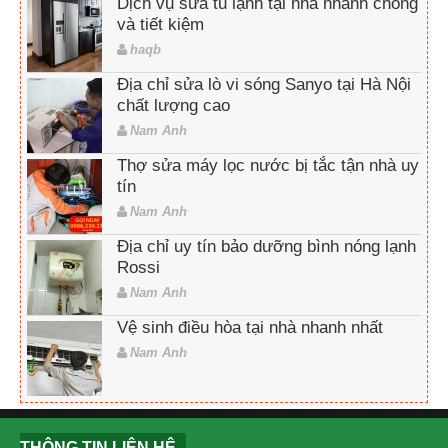
Dịch vụ sửa tủ lạnh tại nhà nhanh chóng
và tiết kiệm
haqb
Địa chỉ sửa lò vi sóng Sanyo tại Hà Nội
chất lượng cao
Nam Anh
Thợ sửa máy lọc nước bị tắc tận nhà uy
tín
Nam Anh
Địa chỉ uy tín bảo dưỡng bình nóng lạnh
Rossi
Nam Anh
Vệ sinh điều hòa tại nhà nhanh nhất
Nam Anh
THÔNG TIN LIÊN HỆ