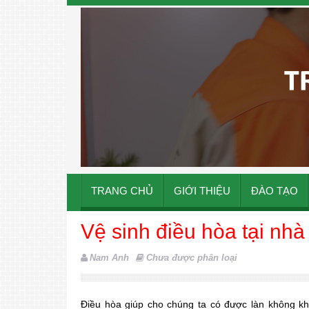
TRANG CHỦ
GIỚI THIỆU
ĐÀO TẠO
Vệ sinh điều hòa tại nh
Nam Anh
Chưa được phân loại
Điều hòa giúp cho chúng ta có được làn không kh