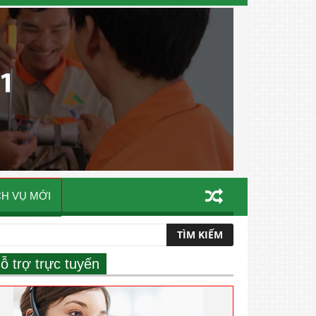
CH VỤ MỚI
ỗ trợ trực tuyến