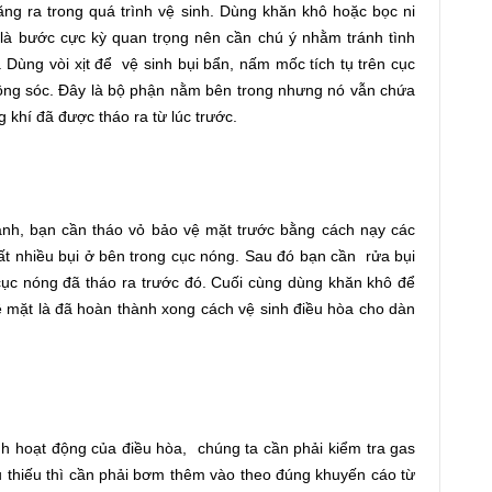
ng ra trong quá trình vệ sinh. Dùng khăn khô hoặc bọc ni
 là bước cực kỳ quan trọng nên cần chú ý nhằm tránh tình
ùng vòi xịt để vệ sinh bụi bẩn, nấm mốc tích tụ trên cục
 lồng sóc. Đây là bộ phận nằm bên trong nhưng nó vẫn chứa
g khí đã được tháo ra từ lúc trước.
ạnh, bạn cần tháo vỏ bảo vệ mặt trước bằng cách nạy các
ất nhiều bụi ở bên trong cục nóng. Sau đó bạn cần rửa bụi
ục nóng đã tháo ra trước đó. Cuối cùng dùng khăn khô để
ề mặt là đã hoàn thành xong cách vệ sinh điều hòa cho dàn
nh hoạt động của điều hòa, chúng ta cần phải kiểm tra gas
 thiếu thì cần phải bơm thêm vào theo đúng khuyến cáo từ