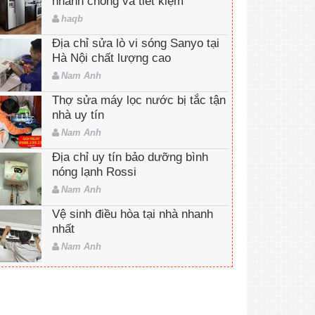
nhanh chóng và tiết kiệm
haqb
Địa chỉ sửa lò vi sóng Sanyo tại
Hà Nội chất lượng cao
Nam Anh
Thợ sửa máy lọc nước bị tắc tận
nhà uy tín
Nam Anh
Địa chỉ uy tín bảo dưỡng bình
nóng lạnh Rossi
Nam Anh
Vệ sinh điều hòa tại nhà nhanh
nhất
Nam Anh