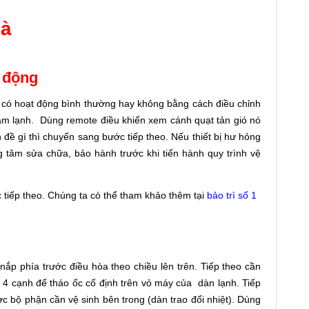
hà
t động
a có hoạt động bình thường hay không bằng cách điều chỉnh
àm lạnh. Dùng remote điều khiển xem cánh quạt tản gió nó
đề gì thì chuyển sang bước tiếp theo. Nếu thiết bị hư hỏng
ng tâm sửa chữa, bảo hành trước khi tiến hành quy trình vệ
c tiếp theo. Chúng ta có thể tham khảo thêm tại
bảo trì số 1
nắp phía trước điều hòa theo chiều lên trên. Tiếp theo cần
ít 4 cạnh để tháo ốc cố định trên vỏ máy của dàn lạnh. Tiếp
c bộ phận cần vệ sinh bên trong (dàn trao đổi nhiệt). Dùng