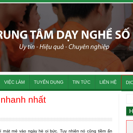
VIỆC LÀM
TUYỂN DỤNG
TIN TỨC
LIÊN HỆ
DỊ
à nhanh nhất
H
í mát mẻ vào ngày hè oi bức. Tuy nhiên nó cũng tiềm ẩn