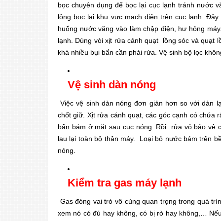
bọc chuyên dụng để bọc lại cục lạnh tránh nước vă
lông bọc lại khu vực mạch điện trên cục lạnh. Đây
huống nước văng vào làm chập điện, hư hỏng máy. D
lạnh. Dùng vòi xịt rửa cánh quạt lồng sóc và quạt
khá nhiều bụi bẩn cần phải rửa. Vệ sinh bộ lọc khôn
Vệ sinh dàn nóng
Việc vệ sinh dàn nóng đơn giản hơn so với dàn l
chốt giữ.
Xịt rửa cánh quạt, các góc cạnh có chứa r
bẩn bám ở mặt sau cục nóng. Rồi
rửa vỏ bảo vệ c
lau lại toàn bộ thân máy. Loại bỏ nước bám trên b
nóng.
Kiểm tra gas máy lạnh
Gas đóng vai trò vô cùng quan trọng trong quá trì
xem nó có đủ hay không, có bị rò hay không,… Nếu