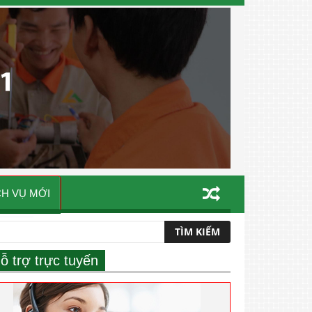
CH VỤ MỚI
ỗ trợ trực tuyến