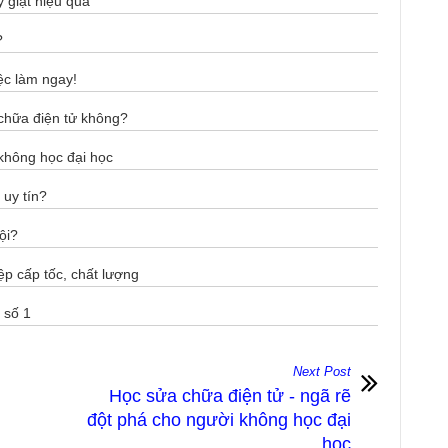
y giặt hiệu quả
?
ệc làm ngay!
chữa điện tử không?
không học đại học
uy tín?
̣i?
ấp tốc, chất lượng
số 1
Next Post
Học sửa chữa điện tử - ngã rẽ
đột phá cho người không học đại
học