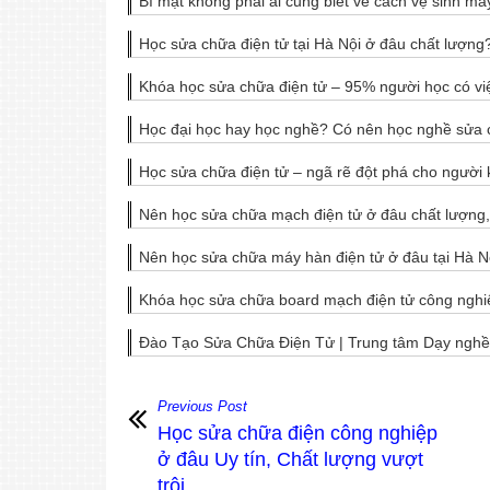
Bí mật không phải ai cũng biết về cách vệ sinh má
Học sửa chữa điện tử tại Hà Nội ở đâu chất lượng
Khóa học sửa chữa điện tử – 95% người học có vi
Học đại học hay học nghề? Có nên học nghề sửa 
Học sửa chữa điện tử – ngã rẽ đột phá cho người 
Nên học sửa chữa mạch điện tử ở đâu chất lượng, 
Nên học sửa chữa máy hàn điện tử ở đâu tại Hà Nô
Khóa học sửa chữa board mạch điện tử công nghiệp c
Đào Tạo Sửa Chữa Điện Tử | Trung tâm Dạy nghề 
Previous Post
Học sửa chữa điện công nghiệp
ở đâu Uy tín, Chất lượng vượt
trội