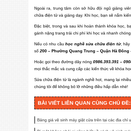
Ngoài ra, trung tâm còn sở hữu đội ngũ giảng viê
chữa điện tử và giảng dạy. Khi học, bạn sẽ nắm kiế
Đặc biệt, trong và sau khi hoàn thành khóa học, b
gánh nặng trang trải chi phí khi học và nhanh chóng
Nếu có nhu cầu
học nghề sửa chữa điện tử
, hãy
số
2
00 – Phường Quang Trung – Quận Hà Đông –
Hoặc gọi theo đường dây nóng
0986.393.391 – 090
mọi thắc mắc và cung cấp các kiến thức về khóa họ
Sửa chữa điện tử là ngành nghề hot, mang lại nhiều c
chúng tôi để không bỏ lỡ những điều hấp dẫn nhé!
BÀI VIẾT LIÊN QUAN CÙNG CHỦ ĐỀ:
Bảng giá vệ sinh máy giặt cửa trên tại các địa chỉ u