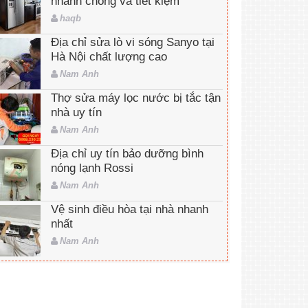
nhanh chóng và tiết kiệm
haqb
Địa chỉ sửa lò vi sóng Sanyo tại
Hà Nội chất lượng cao
Nam Anh
Thợ sửa máy lọc nước bị tắc tận
nhà uy tín
Nam Anh
Địa chỉ uy tín bảo dưỡng bình
nóng lạnh Rossi
Nam Anh
Vệ sinh điều hòa tại nhà nhanh
nhất
Nam Anh