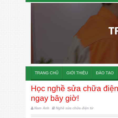
TRANG CHỦ
GIỚI THIỆU
ĐÀO TẠO
Học nghề sửa chữa điện 
ngay bây giờ!
Nam Anh
Nghề sửa chữa điện tử