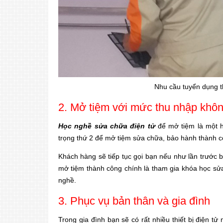
Nhu cầu tuyển dụng t
2. Mở tiệm với mức thu nhập khôn
Học nghề sửa chữa điện tử
để mở tiệm là một h
trọng thứ 2 để mở tiệm sửa chữa, bảo hành thành c
Khách hàng sẽ tiếp tục gọi bạn nếu như lần trước b
mở tiệm thành công chính là tham gia khóa học sửa
nghề.
3. Phục vụ bản thân và gia đình
Trong gia đình bạn sẽ có rất nhiều thiết bị điện tử