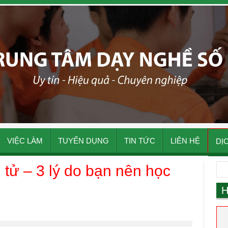
VIỆC LÀM
TUYỂN DỤNG
TIN TỨC
LIÊN HỆ
DỊ
tử – 3 lý do bạn nên học
H