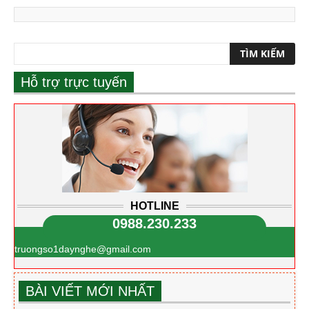
Hỗ trợ trực tuyến
HOTLINE
0988.230.233
truongso1daynghe@gmail.com
BÀI VIẾT MỚI NHẤT