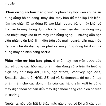
mobile.
Phần cứng cơ bản bao gồm:
ở phần này học viên có thể sử
dụng đồng hồ đo dòng, máy khò, máy hàn để tháo lắp linh kiện,
làm tạo chân IC và đóng IC vào Main board bằng máy khò, có
thể hàn từ máy thông dụng cho đến máy hiện đại như dòng máy
khò nhiệt, máy khò từ và máy khò hồng ngoại … hướng dẫn học
viên nhận diện khối linh kiện trên các main board. Lần mạch đo
đạc các chế độ điện áp và phát xạ sóng dùng đồng hồ dòng và
dùng máy đo hiện sóng ocsillo.
Phần mềm cơ bản bao gồm:
ở phần này học viên được đào
tạo sử dụng các hộp nạp phần mềm đang có ở trên thị trường
hiện nay như hộp JAF, UFS, hộp Mtbox, Smartkey, hộp Z3X,
Smatclip, Ustpro 2, HWK, SE tool và Spideman… để có thể nạp
phần mềm cho các dòng máy của các hãng sản xuất từ dòng
máy điện thoại cơ bản đến máy điện thoại nâng cao hiện có trên
thị trường.
Ngoài ra, nếu còn bất kì thắc mắc nào chưa có lời giải các bạn