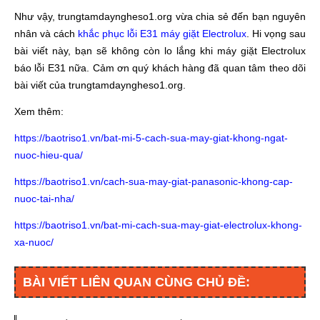
Như vậy, trungtamdayngheso1.org vừa chia sẻ đến bạn nguyên
nhân và cách
khắc phục lỗi E31 máy giặt Electrolux
. Hi vọng sau
bài viết này, bạn sẽ không còn lo lắng khi máy giặt Electrolux
báo lỗi E31 nữa. Cảm ơn quý khách hàng đã quan tâm theo dõi
bài viết của trungtamdayngheso1.org.
Xem thêm:
https://baotriso1.vn/bat-mi-5-cach-sua-may-giat-khong-ngat-
nuoc-hieu-qua/
https://baotriso1.vn/cach-sua-may-giat-panasonic-khong-cap-
nuoc-tai-nha/
https://baotriso1.vn/bat-mi-cach-sua-may-giat-electrolux-khong-
xa-nuoc/
BÀI VIẾT LIÊN QUAN CÙNG CHỦ ĐỀ: