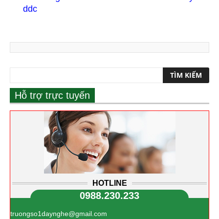
ddc
Hỗ trợ trực tuyến
HOTLINE
0988.230.233
truongso1daynghe@gmail.com