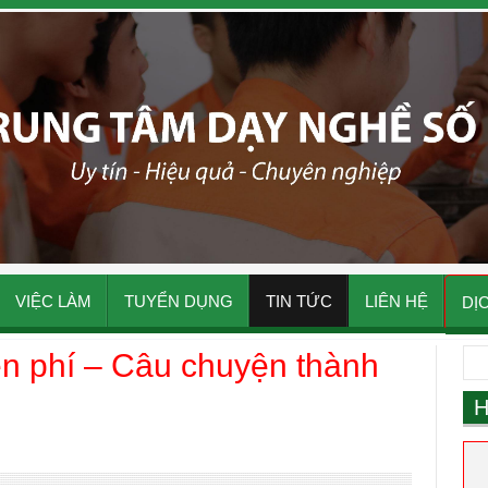
VIỆC LÀM
TUYỂN DỤNG
TIN TỨC
LIÊN HỆ
DỊ
n phí – Câu chuyện thành
H