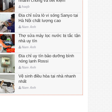
nhanh chóng và tiết kiệm
haqb
Địa chỉ sửa lò vi sóng Sanyo tại
Hà Nội chất lượng cao
Nam Anh
Thợ sửa máy lọc nước bị tắc tận
nhà uy tín
Nam Anh
Địa chỉ uy tín bảo dưỡng bình
nóng lạnh Rossi
Nam Anh
Vệ sinh điều hòa tại nhà nhanh
nhất
Nam Anh