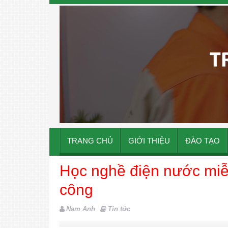
TRANG CHỦ
GIỚI THIỆU
ĐÀO TẠO
Học nghề điện nước miễ
công
Nam Anh
Tin tức