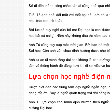
Để đi đến thành công chắc hẳn ai cũng phải qua nhiề
Tuổi 18 anh phải đối mặt với thất bại đầu đời đó là
như bao bạn trẻ khác.
Bởi lúc đó suy nghĩ của bố mẹ Đại học là con đườ
học bất cứ cái gì. Năm này không đậu thì năm sau, 
Anh Tú cũng suy sụp một thời gian. Bởi bạn bè một 
Đại học. Còn anh vẫn chưa định hướng được cho bả
Anh tự an ủi mình rằng đại học không là con đường
tấm vé thông hành dễ dàng hơn khi đi xin việc và bư
Lựa chọn học nghề điện n
Được biết đến các trung tâm dạy nghề ngắn hạn. N
đang rất lớn. Đây là nghề quan trọng với đời sống 
Anh Tú lựa chọn cho mình định hướng theo nghề đ
đường Đại học.