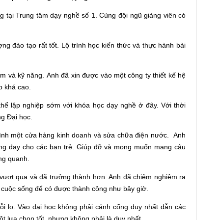
g tại Trung tâm dạy nghề số 1. Cùng đội ngũ giảng viên có
g đào tạo rất tốt. Lộ trình học kiến thức và thực hành bài
m và kỹ năng. Anh đã xin được vào một công ty thiết kế hệ
p khá cao.
ể lập nghiệp sớm với khóa học dạy nghề ở đây. Với thời
g Đại học.
mình một cửa hàng kinh doanh và sửa chữa điện nước. Anh
giảng dạy cho các bạn trẻ. Giúp đỡ và mong muốn mang câu
ung quanh.
 vượt qua và đã trưởng thành hơn. Anh đã chiêm nghiệm ra
g cuộc sống để có được thành công như bây giờ.
nỗi lo. Vào đại học không phải cánh cổng duy nhất dẫn các
t lựa chọn tốt, nhưng không phải là duy nhất.