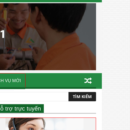
CH VỤ MỚI
ỗ trợ trực tuyến