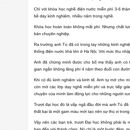
Chỉ với khóa học nghề điện nước miễn phí 3-6 thán
bề dày kinh nghiệm, nhiều năm trong nghề.
Khóa học hoàn toàn không mất phí. Nhưng chất lượn
bản chuyên nghiệp.
Ra trường anh Tú đã có trong tay những kinh nghiệ
thống điện nước khá lớn ở Hà Nội. Với mức thu nhậ
Anh đã chứng minh được cho bố mẹ thấy anh có th
gian ngắn không lãng phí 4 năm theo đuổi con đườn
Khi có đủ kinh nghiệm và kinh tế. Anh tự mở cho 
còn mở các lớp dạy nghề miễn phí và trực tiếp 
chuyện của mình làm động lực cho những người x
Trượt đại học đó là vấp ngã đầu đời mà anh Tú đã
thất bại là một gam màu mới tạo nên sự thú vị tron
Vậy nên các bạn trẻ, trượt Đại học không phải là 
bạn đến với thành công. Nó chỉ là một bước đệm, mộ