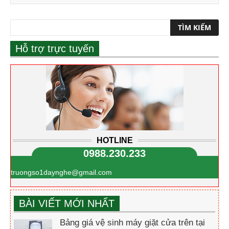
Hỗ trợ trực tuyến
HOTLINE
0988.230.233
truongso1daynghe@gmail.com
BÀI VIẾT MỚI NHẤT
Bảng giá vệ sinh máy giặt cửa trên tại