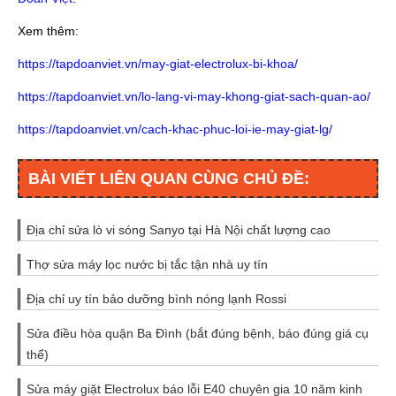
Xem thêm:
https://tapdoanviet.vn/may-giat-electrolux-bi-khoa/
https://tapdoanviet.vn/lo-lang-vi-may-khong-giat-sach-quan-ao/
https://tapdoanviet.vn/cach-khac-phuc-loi-ie-may-giat-lg/
BÀI VIẾT LIÊN QUAN CÙNG CHỦ ĐỀ:
Địa chỉ sửa lò vi sóng Sanyo tại Hà Nội chất lượng cao
Thợ sửa máy lọc nước bị tắc tận nhà uy tín
Địa chỉ uy tín bảo dưỡng bình nóng lạnh Rossi
Sửa điều hòa quận Ba Đình (bắt đúng bệnh, báo đúng giá cụ
thể)
Sửa máy giặt Electrolux báo lỗi E40 chuyên gia 10 năm kinh