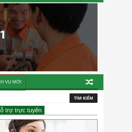
CH VỤ MỚI
ỗ trợ trực tuyến