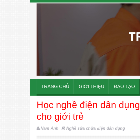
TRANG CHỦ
GIỚI THIỆU
ĐÀO TẠO
Học nghề điện dân dụng
cho giới trẻ
Nam Anh
Nghề sửa chữa điện dân dụng