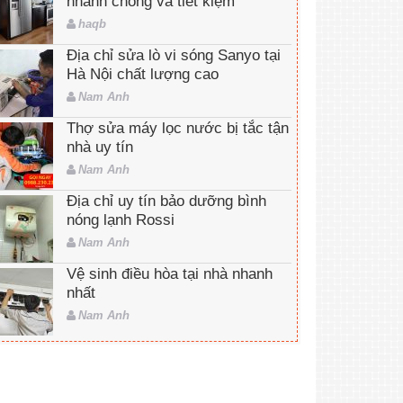
nhanh chóng và tiết kiệm
haqb
Địa chỉ sửa lò vi sóng Sanyo tại
Hà Nội chất lượng cao
Nam Anh
Thợ sửa máy lọc nước bị tắc tận
nhà uy tín
Nam Anh
Địa chỉ uy tín bảo dưỡng bình
nóng lạnh Rossi
Nam Anh
Vệ sinh điều hòa tại nhà nhanh
nhất
Nam Anh