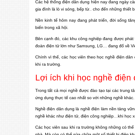
Các hệ thống điện dân dụng hiện nay đang ngày cà
gia đình là lò vi sóng, bếp từ.. cho đến những thiết
Nền kinh tế hôm nay đang phát triển, đời sống tăn
biến trong xã hội.
Bên cạnh đó, các khu công nghiệp đang được phát t
đoàn điện tử lớn như Samsung, LG… đang đổ về Vi
Chính vì thế, các học viên theo học nghề điện dâ
khi ra trường.
Lợi ích khi học nghề điện
Trong tất cả mọi nghề được đào tạo tại các trung 
ứng dụng thực tế cao nhất so với những nghề khác.
Nghề điện dân dụng là nghề điện làm nền tảng vữn
nghề khác như điện tử, điện công nghiệp…khi học 
Các học viên sau khi ra trường không những có thể l
nhà. Mà còn có thể sửa chữa một số thiết bị điện k