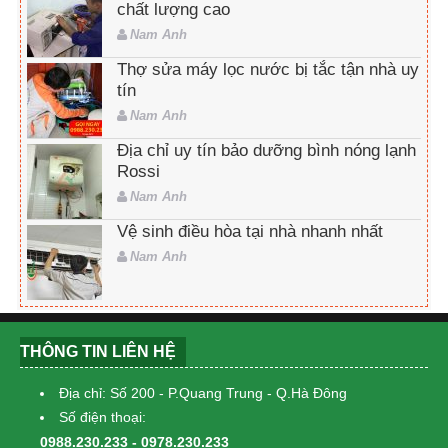
chất lượng cao
Nam Anh
Thợ sửa máy lọc nước bị tắc tận nhà uy
tín
Nam Anh
Địa chỉ uy tín bảo dưỡng bình nóng lạnh
Rossi
Nam Anh
Vệ sinh điều hòa tại nhà nhanh nhất
Nam Anh
THÔNG TIN LIÊN HỆ
Địa chỉ: Số 200 - P.Quang Trung - Q.Hà Đông
Số điện thoại:
0988.230.233 - 0978.230.233