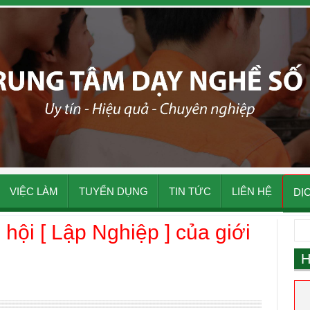
VIỆC LÀM
TUYỂN DỤNG
TIN TỨC
LIÊN HỆ
DỊ
i [ Lập Nghiệp ] của giới
H