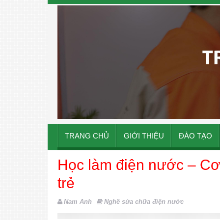
TRANG CHỦ
GIỚI THIỆU
ĐÀO TẠO
Học làm điện nước – Cơ hộ
trẻ
Nam Anh
Nghề sửa chữa điện nước