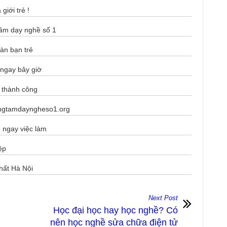
giới trẻ !
tâm dạy nghề số 1
àn bạn trẻ
 ngay bây giờ
n thành công
rungtamdayngheso1.org
 ngay việc làm
̣p
́t Hà Nội
Next Post
Học đại học hay học nghề? Có
nên học nghề sửa chữa điện tử