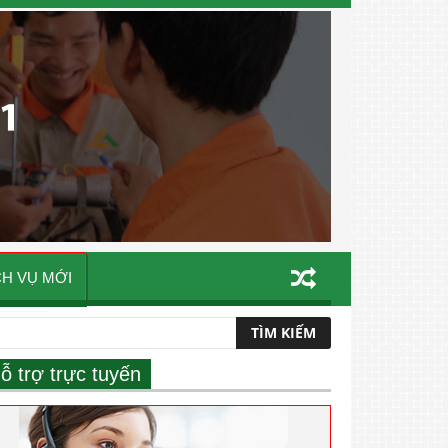
CH VỤ MỚI
ỗ trợ trực tuyến