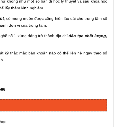
hứ không như một số bạn đi học lý thuyết và sau khóa học
 để lấy thêm kinh nghiệm.
ốt
, có mong muốn được cống hiến lâu dài cho trung tâm sẽ
nhánh đơn vị của trung tâm.
hề số 1 xứng đáng trở thành địa chỉ
đào tạo chất lượng,
́t kỳ thắc mắc băn khoăn nào có thể liên hệ ngay theo số
nh.
566
.
 học