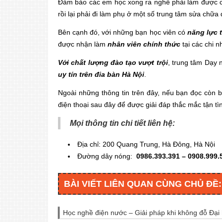
Đảm bảo các em học xong ra nghề phải làm được c
rồi lại phải đi làm phụ ở một số trung tâm sửa chữa
Bên cạnh đó, với những bạn học viên có
năng lực t
được nhận làm
nhân viên chính thức
tại các chi 
Với chất lượng đào tạo vượt trội
, trung tâm Dạy ng
uy tín trên đia bàn Hà Nội
.
Ngoài những thông tin trên đây, nếu bạn đọc còn bâ
điện thoại sau đây để được giải đáp thắc mắc tận tì
Mọi thông tin chi tiết liên hệ:
Địa chỉ: 200 Quang Trung, Hà Đông, Hà Nội
Đường dây nóng:
0986.393.391 – 0908.999.
BÀI VIẾT LIÊN QUAN CÙNG CHỦ ĐỀ:
Học nghề điện nước – Giải pháp khi không đỗ Đại